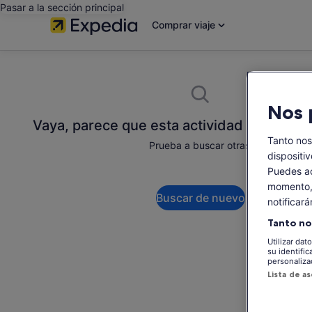
Pasar a la sección principal
Comprar viaje
Nos 
Vaya, parece que esta actividad no está d
Tanto no
Prueba a buscar otras.
dispositi
Puedes ac
momento, 
Buscar de nuevo
notificar
Tanto no
Utilizar dat
su identific
personaliza
Lista de a