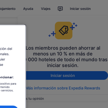
lojamiento
Ayuda
Viajes
Iniciar sesión
Los miembros pueden ahorrar al
ión del
menos un 10 % en más de
onales.
100 000 hoteles de todo el mundo tras
uier
iniciar sesión.
se
Iniciar sesión
rcionar:
positivo para
ontenido
Más información sobre Expedia Rewards
 servicios.
Danos tu opinión