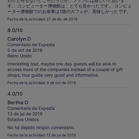
わりと何もないところだったが、ファンには嬉しいと思いま
す。 コンピューター博物館は、とても良かったです。 コンピュ
ーター博物館でのお食事は1階のカフェが、美味しかったです。
Fecha de la actividad: 27 de dic de 2018
8.0/10
8.0
Carolyn D
sobre
Comentario de Expedia
10
5 de oct de 2018
Reino Unido
Interesting tour, maybe one day guests will be able to
access more of the companies instead of a couple of gift
shops, tour guide very good and informative.
Fecha de la actividad: 4 de oct de 2018
4.0/10
4.0
Bertha O
sobre
Comentario de Expedia
10
13 de jul de 2019
Estados Unidos
No ha dejado ningún comentario.
Fecha de la actividad: 12 de jul de 2019