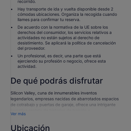
recorrido.
Hay transporte de ida y vuelta disponible desde 2
cómodas ubicaciones. Organiza la recogida cuando
llames para confirmar tu reserva.
De acuerdo con la normativa de la UE sobre los
derechos del consumidor, los servicios relativos a
actividades no están sujetos al derecho de
desistimiento. Se aplicará la política de cancelación
del proveedor.
Un profesional, es decir, una parte que está
ejerciendo su profesión o negocio, ofrece esta
actividad.
De qué podrás disfrutar
Silicon Valley, cuna de innumerables inventos
legendarios, empresas nacidas de abarrotados espacios
de cotrabajo y puertas de garaje, ofrece una intrigante
narrativa repleta de historias de traición y
Ver más
enriquecimiento.
Este recorrido te llevará a través de las historias de los
Ubicación
orígenes de Apple, Google, IBM y muchos tecnólogos