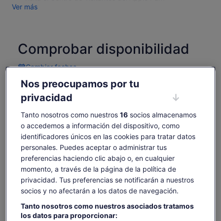
Ver más
Comprobar disponibilidad
Cambiar fechas
Cambiar
fechas
Nos preocupamos por tu
jue., 6 ago.
vie., 7 ago.
sáb., 8 ago.
dom., 9 ago.
lun., 10 ago.
privacidad
-
-
160 €
-
-
Tanto nosotros como nuestros
16
socios almacenamos
Es posible que el contenido de esta página se haya
o accedemos a información del dispositivo, como
traducido automáticamente.
El
160 €
identificadores únicos en las cookies para tratar datos
Ver texto original (inglés)
Ver entradas
precio
personales. Puedes aceptar o administrar tus
incluye tasas e impuestos
Se
Opinar sobre esta traducción
es
por adulto
abre
preferencias haciendo clic abajo o, en cualquier
de
en
momento, a través de la página de la política de
Qué incluye y qué no
160 €
una
privacidad. Tus preferencias se notificarán a nuestros
por
pestaña
adulto
socios y no afectarán a los datos de navegación.
nueva
Visita guiada a Silicon Valley
Tanto nosotros como nuestros asociados tratamos
Entrada al Museo de Historia de la Informática
los datos para proporcionar:
Hay transporte de ida y vuelta disponible desde 2