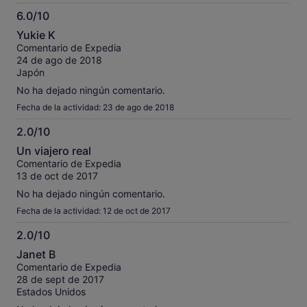
6.0/10
6.0
Yukie K
sobre
Comentario de Expedia
10
24 de ago de 2018
Japón
No ha dejado ningún comentario.
Fecha de la actividad: 23 de ago de 2018
2.0/10
2.0
Un viajero real
sobre
Comentario de Expedia
10
13 de oct de 2017
No ha dejado ningún comentario.
Fecha de la actividad: 12 de oct de 2017
2.0/10
2.0
Janet B
sobre
Comentario de Expedia
10
28 de sept de 2017
Estados Unidos