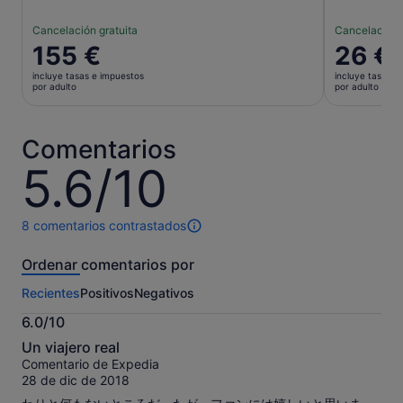
Cancelación gratuita
Cancelación 
El
155 €
El
26 €
precio
precio
incluye tasas e impuestos
incluye tasas e
es
es
por adulto
por adulto
de
de
155 €
26 €
por
por
Comentarios
adulto
adulto
5.6/10
5.6
sobre
10
8 comentarios contrastados
8 comentarios
de
Ordenar comentarios por
esta
actividad.
Recientes
Positivos
Negativos
Más
información
6.0/10
sobre
6.0
nuestros
Un viajero real
sobre
comentarios
Comentario de Expedia
10
contrastados.
28 de dic de 2018