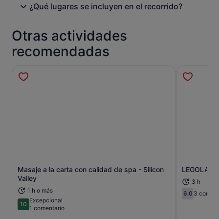
¿Qué lugares se incluyen en el recorrido?
Otras actividades
recomendadas
Masaje a la carta con calidad de spa - Silicon
LEGOLAND D
Se abre en una pestaña nueva
Valley
3 h
1 h o más
6.0
3 coment
6.0 sobre 
Excepcional
10
10 sobre 10
1 comentario