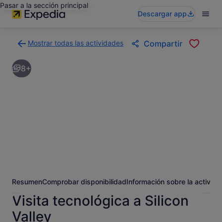
Pasar a la sección principal
Descargar app
Mostrar todas las actividades
Compartir
Volver
a
8+
la
página
con
los
resultados
de
actividades
Resumen
Comprobar disponibilidad
Información sobre la activida
Visita tecnológica a Silicon
Valley