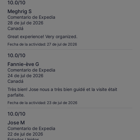
10.0/10
10.0
Meghrig S
sobre
Comentario de Expedia
10
28 de jul de 2026
Canadá
Great experience! Very organized.
Fecha de la actividad: 27 de jul de 2026
10.0/10
10.0
Fannie-ève G
sobre
Comentario de Expedia
10
24 de jul de 2026
Canadá
Très bien! Jose nous a très bien guidé et la visite était
parfaite.
Fecha de la actividad: 23 de jul de 2026
10.0/10
10.0
Jose M
sobre
Comentario de Expedia
10
22 de jul de 2026
Estados Unidos