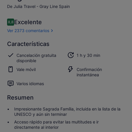
De Julia Travel - Gray Line Spain
Comentarios
Excelente
8,8
8,8 de 10
Ver 2373 comentarios
Excelente
Características
8.8
8.8 sobre 10
Abrir los
Cancelación gratuita
1 h y 30 min
2.373 comentarios
disponible
Vale móvil
Confirmación
instantánea
Varios idiomas
Resumen
Impresionante Sagrada Família, incluida en la lista de la
UNESCO y aún sin terminar
Acceso rápido para evitar las multitudes e ir
directamente al interior