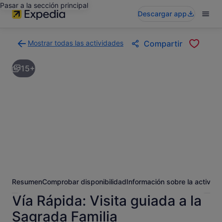
Pasar a la sección principal
Descargar app
Mostrar todas las actividades
Compartir
Volver
a
15+
la
página
con
los
resultados
de
actividades
Resumen
Comprobar disponibilidad
Información sobre la activida
Vía Rápida: Visita guiada a la
Sagrada Familia