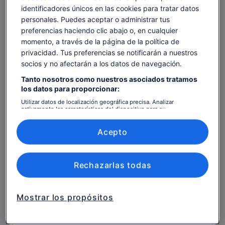
identificadores únicos en las cookies para tratar datos
Es posible que el contenido de esta página se haya
personales. Puedes aceptar o administrar tus
traducido automáticamente.
El
96 €
preferencias haciendo clic abajo o, en cualquier
Ver texto original (inglés)
Ver entradas
precio
momento, a través de la página de la política de
incluye tasas e impuestos
Se
Opinar sobre esta traducción
es
por adulto
privacidad. Tus preferencias se notificarán a nuestros
abre
de
socios y no afectarán a los datos de navegación.
en
96 €
una
Qué incluye y qué no
por
Tanto nosotros como nuestros asociados tratamos
pestaña
los datos para proporcionar:
adulto
nueva
Entrada a la Basílica de la Sagrada Familia
Utilizar datos de localización geográfica precisa. Analizar
activamente las características del dispositivo para su
identificación. Almacenar la información en un dispositivo y/o
Visita bilingüe o monolingüe, según la fecha y hora
acceder a ella. Publicidad y contenido personalizados, medición de
elegidas
publicidad y contenido, investigación de audiencia y desarrollo de
Acepto
servicios.
Sistema de radioguía
Lista de asociados (proveedores)
Comida y bebida, salvo que se especifique
Rechazarlas todas
Recogida y traslado al hotel
NO SE PERMITE que los niños de 5 años o menos
Mostrar los propósitos
suban a la torre (si has seleccionado esa opción)
Información útil antes de