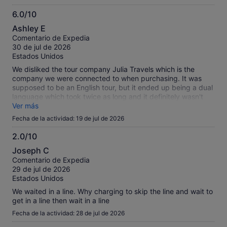
6.0/10
6.0
Ashley E
sobre
Comentario de Expedia
10
30 de jul de 2026
Estados Unidos
We disliked the tour company Julia Travels which is the
company we were connected to when purchasing. It was
supposed to be an English tour, but it ended up being a dual
language which took twice as long and it definitely wasn't
skip the line access.
Ver más
Fecha de la actividad: 19 de jul de 2026
2.0/10
2.0
Joseph C
sobre
Comentario de Expedia
10
29 de jul de 2026
Estados Unidos
We waited in a line. Why charging to skip the line and wait to
get in a line then wait in a line
Fecha de la actividad: 28 de jul de 2026