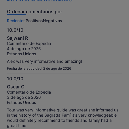
2373 comentarios
de
Ordenar comentarios por
esta
actividad.
Recientes
Positivos
Negativos
Más
información
10.0/10
sobre
10.0
nuestros
Sajwani R
sobre
comentarios
Comentario de Expedia
10
contrastados.
4 de ago de 2026
Estados Unidos
Alex was very informative and amazing!
Fecha de la actividad: 2 de ago de 2026
10.0/10
10.0
Oscar C
sobre
Comentario de Expedia
10
3 de ago de 2026
Estados Unidos
Tour was very informative guide was great she informed us
in the history of the Sagrada Família’s very knowledgeable
would definitely recommend to friends and family had a
great time