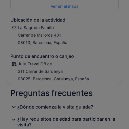
simbolismo inspirado en las maravillas naturales. Pasea
Ver en el mapa
libremente por la nave mientras escuchas por los
auriculares las explicaciones de tu guía sobre la obra
maestra de Gaudí.
Ubicación de la actividad
Disfrutarás de todos los detalles de la perfecta fusión
La Sagrada Família
entre arquitectura y espiritualidad. Recorre las fachadas
Carrer de Mallorca 401
exteriores y maravíllate ante la magnificencia de los
08013, Barcelona, España
detalles. Al final del recorrido puedes quedarte en el
interior de la Sagrada Familia y visitar el museo. Una
exposición de dibujos, maquetas y fotografías narra la
Punto de encuentro o canjeo
historia de la Basílica. El museo también expone
Julia Travel Office
información sobre la vida y la carrera de Gaudí.
311 Carrer de Sardenya
08025, Barcelona, Catalunya, España
Preguntas frecuentes
¿Dónde comienza la visita guiada?
¿Hay requisitos de edad para participar en la
visita?