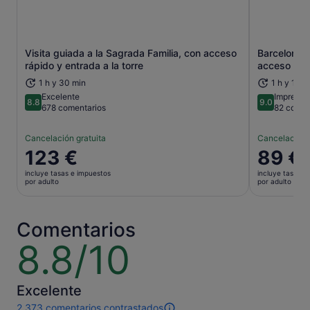
Visita guiada a la Sagrada Familia, con acceso
Barcelona: 
Se abre en una pestaña nueva
rápido y entrada a la torre
acceso sin 
1 h y 30 min
1 h y 15 m
Excelente
Impresio
8.8
9.0
8.8 sobre 10
9.0 sobre 
678 comentarios
82 comen
Cancelación gratuita
Cancelación 
El
123 €
El
89 €
precio
precio
incluye tasas e impuestos
incluye tasas e
es
es
por adulto
por adulto
de
de
123 €
89 €
por
por
Comentarios
adulto
adulto
8.8/10
8.8
sobre
10
Excelente
2.373 comentarios contrastados