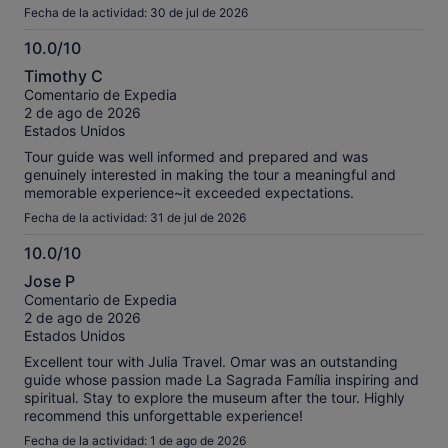
Fecha de la actividad: 30 de jul de 2026
10.0/10
10.0
Timothy C
sobre
Comentario de Expedia
10
2 de ago de 2026
Estados Unidos
Tour guide was well informed and prepared and was
genuinely interested in making the tour a meaningful and
memorable experience~it exceeded expectations.
Fecha de la actividad: 31 de jul de 2026
10.0/10
10.0
Jose P
sobre
Comentario de Expedia
10
2 de ago de 2026
Estados Unidos
Excellent tour with Julia Travel. Omar was an outstanding
guide whose passion made La Sagrada Família inspiring and
spiritual. Stay to explore the museum after the tour. Highly
recommend this unforgettable experience!
Fecha de la actividad: 1 de ago de 2026