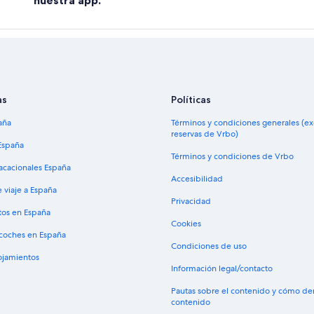
nuestra app.
as
Políticas
aña
Términos y condiciones generales (e
reservas de Vrbo)
España
Términos y condiciones de Vrbo
vacacionales España
Accesibilidad
 viaje a España
Privacidad
tos en España
Cookies
 coches en España
Condiciones de uso
lojamientos
Información legal/contacto
Pautas sobre el contenido y cómo de
contenido