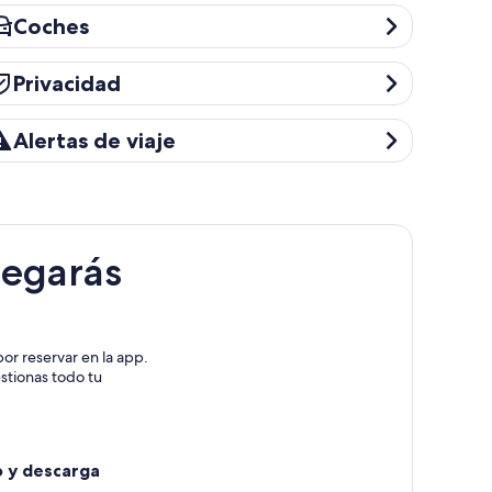
oches
Coches
ivacidad
Privacidad
ertas de viaje
Alertas de viaje
legarás
or reservar en la app.
estionas todo tu
o y descarga