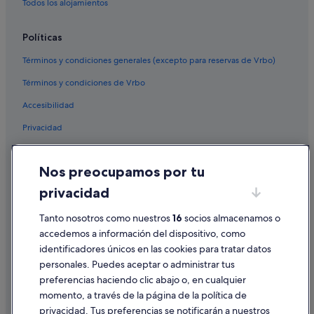
Todos los alojamientos
Políticas
Términos y condiciones generales (excepto para reservas de Vrbo)
Términos y condiciones de Vrbo
Accesibilidad
Privacidad
Cookies
Nos preocupamos por tu
Condiciones de uso
privacidad
Información legal/contacto
Pautas sobre el contenido y cómo denunciar contenido
Tanto nosotros como nuestros
16
socios almacenamos o
accedemos a información del dispositivo, como
identificadores únicos en las cookies para tratar datos
Ayuda
personales. Puedes aceptar o administrar tus
Ayuda
preferencias haciendo clic abajo o, en cualquier
momento, a través de la página de la política de
Cancelar un vuelo
privacidad. Tus preferencias se notificarán a nuestros