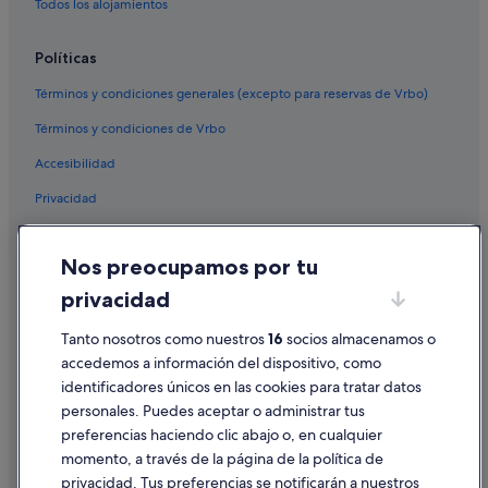
Todos los alojamientos
Políticas
Términos y condiciones generales (excepto para reservas de Vrbo)
Términos y condiciones de Vrbo
Accesibilidad
Privacidad
Cookies
Nos preocupamos por tu
Condiciones de uso
privacidad
Información legal/contacto
Pautas sobre el contenido y cómo denunciar contenido
Tanto nosotros como nuestros
16
socios almacenamos o
accedemos a información del dispositivo, como
identificadores únicos en las cookies para tratar datos
Ayuda
personales. Puedes aceptar o administrar tus
Ayuda
preferencias haciendo clic abajo o, en cualquier
momento, a través de la página de la política de
Cancelar un vuelo
privacidad. Tus preferencias se notificarán a nuestros