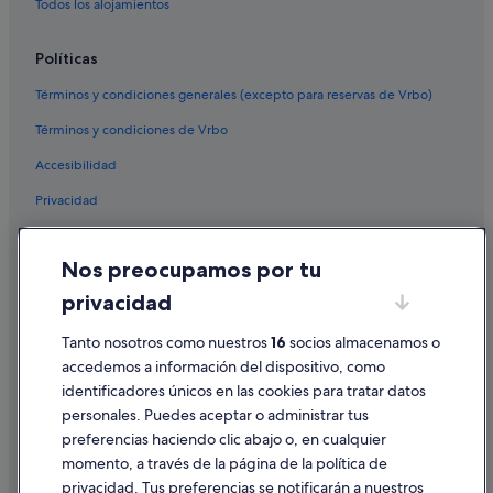
Todos los alojamientos
Políticas
Términos y condiciones generales (excepto para reservas de Vrbo)
Términos y condiciones de Vrbo
Accesibilidad
Privacidad
Cookies
Nos preocupamos por tu
Condiciones de uso
privacidad
Información legal/contacto
Pautas sobre el contenido y cómo denunciar contenido
Tanto nosotros como nuestros
16
socios almacenamos o
accedemos a información del dispositivo, como
identificadores únicos en las cookies para tratar datos
Ayuda
personales. Puedes aceptar o administrar tus
Ayuda
preferencias haciendo clic abajo o, en cualquier
momento, a través de la página de la política de
Cancelar un vuelo
privacidad. Tus preferencias se notificarán a nuestros