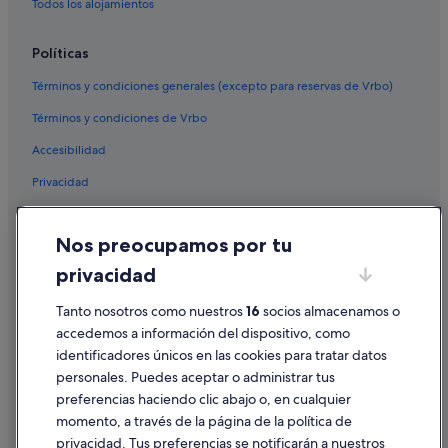
Todos los alojamientos
Políticas
Términos y condiciones generales (excepto para reservas de Vrbo)
Términos y condiciones de Vrbo
Accesibilidad
Privacidad
Cookies
Nos preocupamos por tu
Condiciones de uso
privacidad
Información legal/contacto
Pautas sobre el contenido y cómo denunciar contenido
Tanto nosotros como nuestros
16
socios almacenamos o
accedemos a información del dispositivo, como
identificadores únicos en las cookies para tratar datos
Ayuda
personales. Puedes aceptar o administrar tus
Ayuda
preferencias haciendo clic abajo o, en cualquier
momento, a través de la página de la política de
Cancelar un vuelo
privacidad. Tus preferencias se notificarán a nuestros