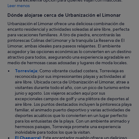
una excelente opción para quienes viajan con mascotas.
Leer menos
Dónde alojarse cerca de Urbanización el Limonar
Urbanización el Limonar ofrece una deliciosa combinación de
encanto residencial y actividades soleadas al aire libre, perfecta
para vacaciones familiares. A tiro de piedra, encontrarás las
pintorescas Colinas del Limonar y la tranquila La Reserva de El
Limonar, ambas ideales para paseos relajantes. El ambiente
acogedor y las opciones económicas lo convierten en un destino
atractivo para todos, asegurando una experiencia agradable en
medio de hermosas casas adosadas y lugares de moda locales.
Torrevieja:
Como vibrante ciudad costera, Torrevieja es
reconocida por sus impresionantes playas y actividades al
aire libre. Ubicada cerca de Urbanización el Limonar, atrae a
visitantes durante todo el año, con un pico de turismo entre
junio y agosto. Los viajeros acuden aquí por sus
excepcionales campos de golf y una plétora de deportes al
aire libre. Los puntos destacados incluyen la pintoresca playa
familiar, el animado puerto deportivo y varias actividades de
deportes acuáticos que lo convierten en un lugar perfecto
para los entusiastas de la playa. Con un ambiente animado y
hermosos paisajes, Torrevieja promete una experiencia
inolvidable para todos los que la visitan.
El Chaparral:
Este encantador pueblo ofrece un delicioso