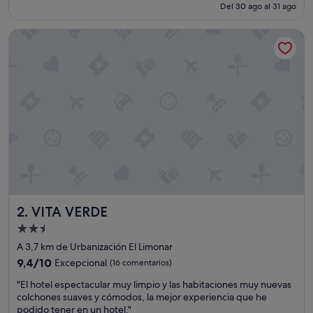
actual
Del 30 ago al 31 ago
n
es
e
de
VITA VERDE
s
63 €
s
o
n
c
u
t
r
e
s
y
p
o
c
VITA VERDE
2. VITA VERDE
o
a
Alojamiento
c
de
A 3,7 km de Urbanización El Limonar
o
2.5 estrellas
g
9.4
9,4/10
Excepcional
(16 comentarios)
e
sobre
"
"El hotel espectacular muy limpio y las habitaciones muy nuevas
d
10,
E
colchones suaves y cómodos, la mejor experiencia que he
o
Excepcional,
l
podido tener en un hotel."
r
(16 comentarios)