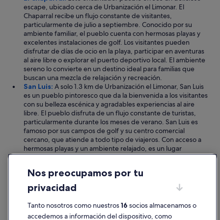
escape, ubicado cerca de Urbanización el Limonar. El
Chaparral recibe un flujo constante de visitantes,
particularmente de julio a septiembre. Conocido por su
ambiente familiar, el pueblo cuenta con hermosas playas y
excelentes instalaciones de golf. Los visitantes pueden
disfrutar de días de ocio en la playa, participar en aventuras
al aire libre o explorar el puerto deportivo local. El ambiente
sereno lo convierte en un destino ideal para familias que
buscan una mezcla de relajación y recreación.
San Luis:
A solo 1.3 km de Urbanización el Limonar, San Luis
es un pueblo pintoresco que da la bienvenida a los visitantes
con su belleza escénica y agradables experiencias al aire
libre. El pueblo disfruta de un flujo constante de turistas,
particularmente durante los meses de verano. San Luis es
famoso por sus campos de golf y su centro comercial
cercano, que atiende a todo tipo de viajeros. Con acceso a
hermosas playas y un ambiente relajado, es un lugar
perfecto para aquellos que buscan relajarse mientras
disfrutan del impresionante paisaje costero.
Nos preocupamos por tu
Leer menos
privacidad
Cosas que hacer en Urbanización el Limonar
Urbanización el Limonar es un destino ideal para vacaciones al
Tanto nosotros como nuestros
16
socios almacenamos o
aire libre y en familia, ofreciendo una variedad de actividades
accedemos a información del dispositivo, como