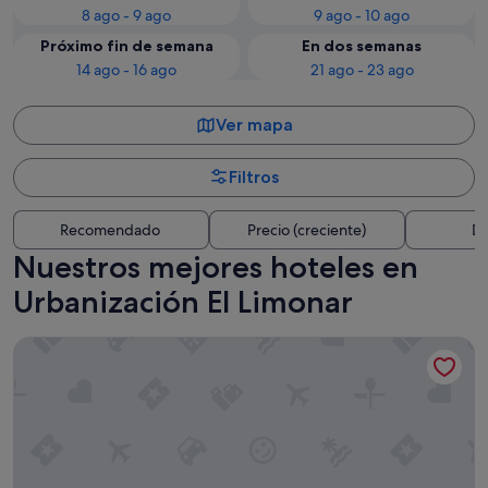
8 ago - 9 ago
9 ago - 10 ago
Próximo fin de semana
En dos semanas
14 ago - 16 ago
21 ago - 23 ago
Ver mapa
Filtros
Recomendado
Precio (creciente)
Di
Nuestros mejores hoteles en
Urbanización El Limonar
Hotel Tuto