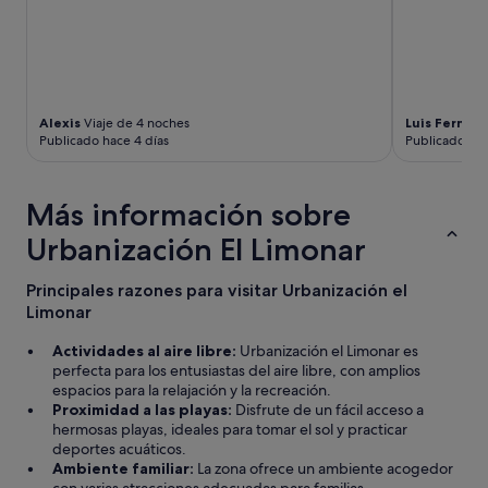
t
a
y
"
Alexis
Viaje de 4 noches
Luis Fernan
Publicado hace 4 días
Publicado hac
Más información sobre
Urbanización El Limonar
Principales razones para visitar Urbanización el
Limonar
Actividades al aire libre:
Urbanización el Limonar es
perfecta para los entusiastas del aire libre, con amplios
espacios para la relajación y la recreación.
Proximidad a las playas:
Disfrute de un fácil acceso a
hermosas playas, ideales para tomar el sol y practicar
deportes acuáticos.
Ambiente familiar:
La zona ofrece un ambiente acogedor