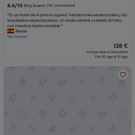
4.0 estrellas
o
8.4
o
8,4/10
Muy bueno
(741 comentarios)
y
sobre
n
"
"Es un hotel de 4 pero lo supera, habitaciones esoectucales y los
l
10,
t
E
empleados espectaculares, sin duda volveré a repetir.el trato
a
Muy
a
s
con nosotros todos increíble "
s
bueno,
d
u
Remei
h
(741 comentarios)
a
n
Ver menos
a
s
h
b
y
El
138 €
o
i
a
precio
incluye tasas e impuestos
t
t
c
actual
Del 30 ago al 31 ago
e
a
o
es
l
c
n
de
Dña Monse Hotel Spa & Golf
d
i
e
138 €
e
o
d
4
n
r
p
e
e
e
s
d
r
m
o
o
u
n
l
y
e
o
n
s
s
u
,
u
e
p
p
v
e
e
a