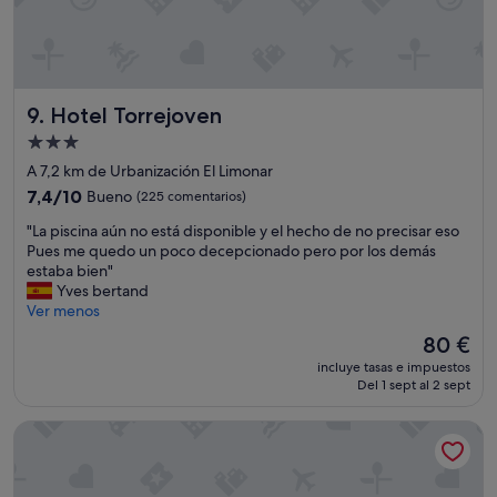
r
l
o
.
E
Hotel Torrejoven
l
9. Hotel Torrejoven
d
Alojamiento
e
de
A 7,2 km de Urbanización El Limonar
s
3.0 estrellas
a
7.4
7,4/10
Bueno
(225 comentarios)
y
sobre
"
"La piscina aún no está disponible y el hecho de no precisar eso
u
10,
L
Pues me quedo un poco decepcionado pero por los demás
n
Bueno,
a
estaba bien"
o
(225 comentarios)
p
Yves bertand
f
i
Ver menos
u
s
e
El
80 €
c
m
precio
incluye tasas e impuestos
i
u
actual
Del 1 sept al 2 sept
n
y
es
a
e
de
Hotel Fontana Plaza
a
s
80 €
ú
c
n
a
n
s