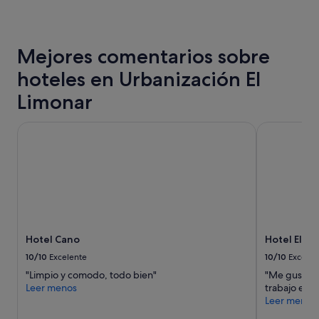
las
w
últimas
e
24 horas
w
para
a
Mejores comentarios sobre
una
n
estancia
t
hoteles en Urbanización El
de
e
1 noche
d
Limonar
y
t
2 adultos.
o
Hotel Cano
Hotel Elche 
Los
b
precios
e
y
,
la
w
disponibilidad
e
están
h
sujetos
a
a
d
cambios.
a
Hotel Cano
Hotel Elche
Pueden
g
aplicarse
10/10
Excelente
10/10
Excelen
r
términos
e
"Limpio y comodo, todo bien"
"Me gusta e
y
a
Leer menos
trabajo en l
condiciones
t
Leer menos
adicionales.
s