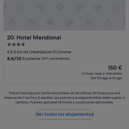
c
e
l
r
e
f
a
e
n
c
a
t
n
o
Hotel Meridional
20. Hotel Meridional
d
s
t
.
Alojamiento
i
M
de
A 8,6 km de Urbanización El Limonar
d
u
4.0 estrellas
y
c
8.6
8,6/10
Excelente
(301 comentarios)
,
h
sobre
El
150 €
c
a
10,
precio
l
s
Excelente,
incluye tasas e impuestos
actual
o
Del 30 ago al 31 ago
g
(301 comentarios)
es
s
r
de
e
a
150 €
Precio
Precio más bajo por noche encontrado en las últimas 24 horas para una
t
c
estancia de 1 noche y 2 adultos. Los precios y la disponibilidad están sujetos a
más
o
i
cambios. Pueden aplicarse términos y condiciones adicionales.
bajo
w
a
por
h
s
noche
Ver todos los alojamientos
e
.
encontrado
r
"
en
e