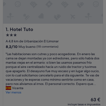
Hotel Tuto
1. Hotel Tuto
Alojamiento
de
A 4,8 km de Urbanización El Limonar
3.0 estrellas
8.2
8,2/10
Muy bueno
(115 comentarios)
sobre
"
"Las habitaciones son cutres y poco acogedoras. En enero las
10,
L
cama se dejan montadas ya con edredones, pero sólo había dos
Muy
a
mantas viejas en el armario: si bien las usamos pasamos frío
bueno,
s
porque el aire centralizado hacía un ruido de tractor y tuvimos
(115 comentarios)
h
que apagarlo. El desayuno fue muy escaso y en lugar algo sucio,
a
con lo cual solicitamos cancelarlo para el día siguiente. Te vas de
b
vacaciones y te esperas como mínimo sentirte como en casa,
i
pero nos aliviamos al irnos. El personal correcto. Espero que...
t
Vicente
a
Ver menos
c
El
63 €
i
precio
incluye tasas e impuestos
o