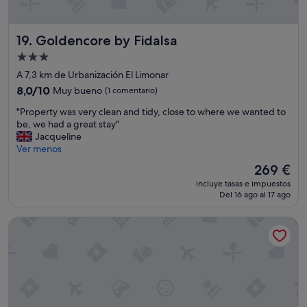
s
t
a
Goldencore by Fidalsa
n
19. Goldencore by Fidalsa
c
Alojamiento
i
de
A 7,3 km de Urbanización El Limonar
a
3.0 estrellas
y
8.0
8,0/10
Muy bueno
(1 comentario)
e
sobre
"
"Property was very clean and tidy, close to where we wanted to
l
10,
P
be, we had a great stay"
s
Muy
r
Jacqueline
e
bueno,
o
Ver menos
r
(1 comentario)
p
v
El
269 €
e
i
precio
incluye tasas e impuestos
r
c
actual
Del 16 ago al 17 ago
t
i
es
y
o
de
Hotel Meridional
w
f
269 €
a
u
s
e
v
r
e
o
r
n
y
p