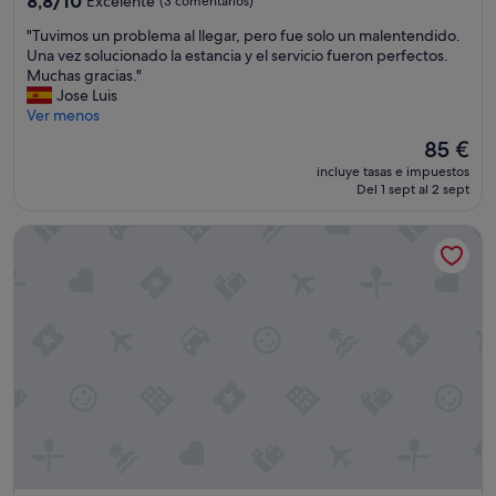
8,8/10
Excelente
(3 comentarios)
u
s
sobre
e
"
"Tuvimos un problema al llegar, pero fue solo un malentendido.
o
10,
.
T
Una vez solucionado la estancia y el servicio fueron perfectos.
r
Excelente,
.
u
Muchas gracias."
p
(3 comentarios)
.
v
Jose Luis
r
i
Ver menos
e
m
n
El
85 €
o
d
precio
incluye tasas e impuestos
s
i
actual
Del 1 sept al 2 sept
u
d
es
n
o
de
Hotel Masa International
p
s
85 €
r
p
o
o
b
r
l
l
e
a
m
l
a
i
a
m
l
p
l
i
l
e
e
z
g
a