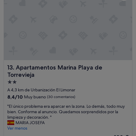
e
o
v
s
a
d
c
e
a
m
c
á
i
s
o
e
n
s
e
t
s
a
y
b
t
Apartamentos Marina Playa de Torrevieja
13. Apartamentos Marina Playa de
a
e
Torrevieja
b
e
i
Alojamiento
s
e
p
de
A 4,3 km de Urbanización El Limonar
n
e
2.0 estrellas
8.4
8,4/10
Muy bueno
(30 comentarios)
"
r
sobre
a
"
"El único problema era aparcar en la zona. Lo demás, todo muy
10,
s
E
bien. Conforme al anuncio. Quedamos sorprendidos por la
Muy
c
l
limpieza y decoración. "
bueno,
o
ú
MARIA JOSEFA
(30 comentarios)
m
n
Ver menos
o
i