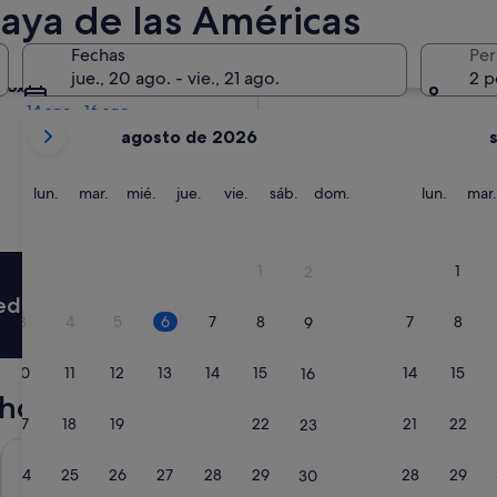
laya de las Américas
Mañana
Fechas
Per
7 ago - 8 ago
jue., 20 ago. - vie., 21 ago.
2 p
róximo fin de semana
14 ago - 16 ago
Tus
agosto de 2026
meses
actuales
son
lunes
martes
miércoles
jueves
viernes
sábado
domingo
lunes
lun.
mar.
mié.
jue.
vie.
sáb.
dom.
lun.
mar.
August
de
2026
1
1
2
y
media de un 15 % en miles de hoteles
September
3
4
5
6
7
8
7
8
9
de
2026.
10
11
12
13
14
15
14
15
16
oteles en Playa de las Américas
17
18
19
20
21
22
21
22
23
Gara Suites Golf & SPA
H10 Las Pa
24
25
26
27
28
29
28
29
30