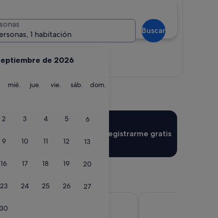
sonas
Buscar
ersonas, 1 habitación
septiembre de 2026
Ver mapa
martes
miércoles
jueves
viernes
sábado
domingo
mié.
jue.
vie.
sáb.
dom.
2
3
4
5
6
Iniciar sesión
Registrarme gratis
9
10
11
12
13
16
17
18
19
20
23
24
25
26
27
lmeras
Europe Villa Cortes
30