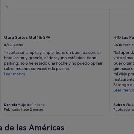
31
Gara Suites Golf & SPA
H10 Las P
8/10
Bueno
10/10
Excele
"Habitacion amplia y limpia, tiene un buen balcón. el
"Estupenda
hotel es muy grande, el desayuno está bien, tiene
vista al ma
parking, solo he estado una noche y no puedo opinar
bueno tant
sobre muchos servicios ni la piscina."
gimnasio u
Leer menos
mi viaje po
restaurant
Si tengo qu
Leer meno
Daniela
Viaje de 1 noche
Ruben
Viaje
Publicado hace 2 meses
Publicado h
 de las Américas