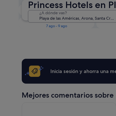
Princess Hotels en P
Esta noche
¿A dónde vas?
6 ago - 7 ago
Este fin de semana
P
7 ago - 9 ago
Inicia sesión y ahorra una 
Mejores comentarios sobre h
Hotel Best Tenerife