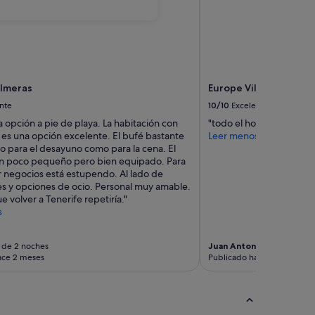
almeras
Europe Villa Cortes
nte
10/10
Excelente
 opción a pie de playa. La habitación con
"todo el hotel esta feno
r es una opción excelente. El bufé bastante
Leer menos
o para el desayuno como para la cena. El
n poco pequeño pero bien equipado. Para
r negocios está estupendo. Al lado de
es y opciones de ocio. Personal muy amable.
e volver a Tenerife repetiría."
s
 de 2 noches
Juan Antonio
Viaje de 5 n
ace 2 meses
Publicado hace 2 meses