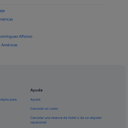
eje
Américas
 Domínguez Alfonso
s Américas
as
Ayuda
ricas
xcepto para
Ayuda
Cancelar un vuelo
istianos
Cancelar una reserva de hotel o de un alquiler
vacacional