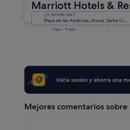
Marriott Hotels & Re
Esta noche
¿A dónde vas?
6 ago - 7 ago
Este fin de semana
P
7 ago - 9 ago
Inicia sesión y ahorra una 
Mejores comentarios sobre h
Hotel Best Tenerife