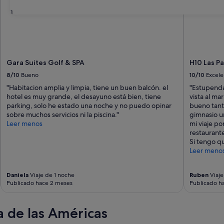
31
Gara Suites Golf & SPA
H10 Las P
8/10
Bueno
10/10
Excele
"Habitacion amplia y limpia, tiene un buen balcón. el
"Estupenda
hotel es muy grande, el desayuno está bien, tiene
vista al ma
parking, solo he estado una noche y no puedo opinar
bueno tant
sobre muchos servicios ni la piscina."
gimnasio u
Leer menos
mi viaje po
restaurant
Si tengo qu
Leer meno
Daniela
Viaje de 1 noche
Ruben
Viaje
Publicado hace 2 meses
Publicado h
 de las Américas