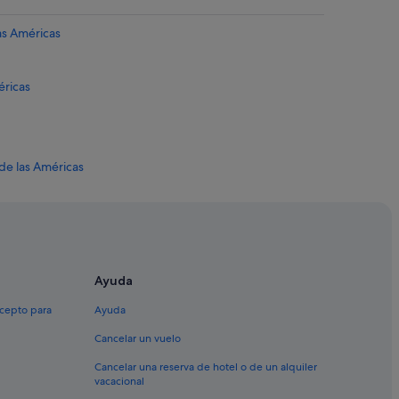
las Américas
éricas
 de las Américas
méricas
méricas
 Américas
Ayuda
cas
xcepto para
Ayuda
ricas
Cancelar un vuelo
las Américas
Cancelar una reserva de hotel o de un alquiler
 Adeje
vacacional