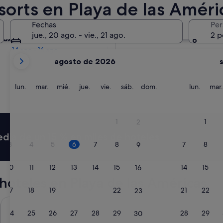
sorts en Playa de las Améri
Mañana
Fechas
Per
7 ago - 8 ago
jue., 20 ago. - vie., 21 ago.
2 p
róximo fin de semana
14 ago - 16 ago
Tus
agosto de 2026
meses
actuales
son
lunes
martes
miércoles
jueves
viernes
sábado
domingo
lunes
lun.
mar.
mié.
jue.
vie.
sáb.
dom.
lun.
mar.
August
de
2026
1
1
2
y
media de un 15 % en miles de hoteles
September
3
4
5
6
7
8
7
8
9
de
2026.
10
11
12
13
14
15
14
15
16
oteles en Playa de las Américas
17
18
19
20
21
22
21
22
23
Gara Suites Golf & SPA
H10 Las Pa
24
25
26
27
28
29
28
29
30