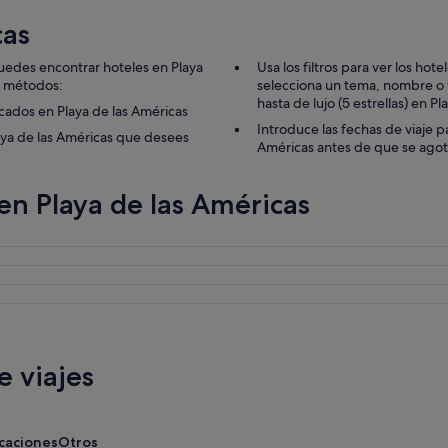
cas
Puedes encontrar hoteles en Playa
Usa los filtros para ver los hot
s métodos:
selecciona un tema, nombre o t
hasta de lujo (5 estrellas) en P
acados en Playa de las Américas
Introduce las fechas de viaje p
aya de las Américas que desees
Américas antes de que se ago
en Playa de las Américas
 viajes
acaciones
Otros