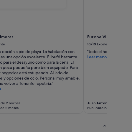
almeras
Europe Villa Cortes
nte
10/10
Excelente
 opción a pie de playa. La habitación con
"todo el hotel esta feno
r es una opción excelente. El bufé bastante
Leer menos
o para el desayuno como para la cena. El
n poco pequeño pero bien equipado. Para
r negocios está estupendo. Al lado de
es y opciones de ocio. Personal muy amable.
e volver a Tenerife repetiría."
s
 de 2 noches
Juan Antonio
Viaje de 5 n
ace 2 meses
Publicado hace 2 meses