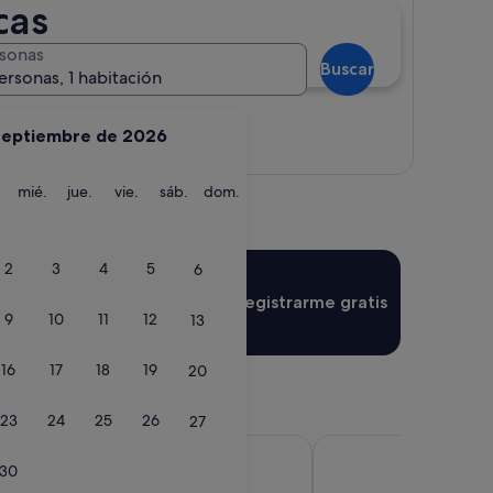
cas
sonas
Buscar
ersonas, 1 habitación
septiembre de 2026
Ver mapa
martes
miércoles
jueves
viernes
sábado
domingo
mié.
jue.
vie.
sáb.
dom.
2
3
4
5
6
Iniciar sesión
Registrarme gratis
9
10
11
12
13
16
17
18
19
20
23
24
25
26
27
lmeras
Europe Villa Cortes
30