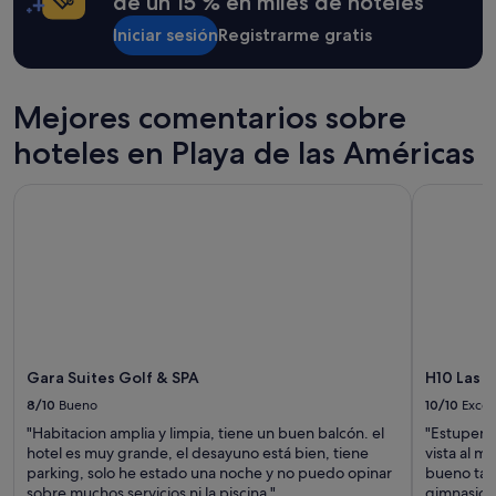
de un 15 % en miles de hoteles
una
estancia
Iniciar sesión
Registrarme gratis
de
1 noche
y
Mejores comentarios sobre
2 adultos.
Los
hoteles en Playa de las Américas
precios
y
la
Gara Suites Golf & SPA
H10 Las Pa
disponibilidad
están
sujetos
a
cambios.
Pueden
aplicarse
términos
y
Gara Suites Golf & SPA
H10 Las 
condiciones
8/10
Bueno
10/10
Excel
adicionales.
"Habitacion amplia y limpia, tiene un buen balcón. el
"Estupenda
hotel es muy grande, el desayuno está bien, tiene
vista al m
parking, solo he estado una noche y no puedo opinar
bueno tant
sobre muchos servicios ni la piscina."
gimnasio 