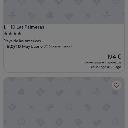
H10 Las Palmeras
1. H10 Las Palmeras
Alojamiento
de
Playa de las Américas
4.0 estrellas
8.0
8,0/10
Muy bueno
(736 comentarios)
sobre
El
194 €
10,
precio
Muy
incluye tasas e impuestos
actual
bueno,
Del 27 ago al 28 ago
es
(736 comentarios)
de
H10 Conquistador
194 €