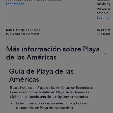
Leer menos
mi viaje p
restaurant
amable. Si
Leer men
Daniela
Viaje de 1 noche
Ruben
Viaj
Publicado hace 2 meses
Publicado 
Más información sobre Playa
de las Américas
Guía de Playa de las
Américas
Busca hoteles en Playa de las Américas en Expedia.es.
Puedes encontrar hoteles en Playa de las Américas
fácilmente usando uno de los siguientes métodos:
Echa un vistazo a nuestra selección de hoteles
destacados en Playa de las Américas