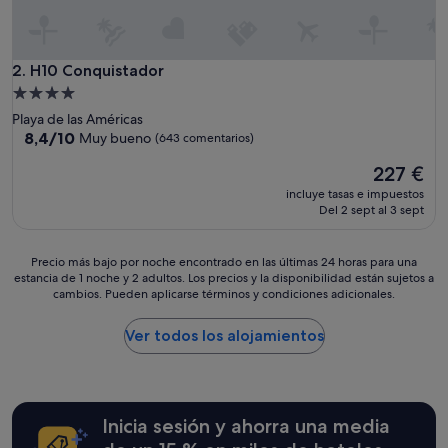
H10 Conquistador
2. H10 Conquistador
Alojamiento
de
Playa de las Américas
4.0 estrellas
8.4
8,4/10
Muy bueno
(643 comentarios)
sobre
El
227 €
10,
precio
Muy
incluye tasas e impuestos
actual
bueno,
Del 2 sept al 3 sept
es
(643 comentarios)
de
227 €
Precio
Precio más bajo por noche encontrado en las últimas 24 horas para una
estancia de 1 noche y 2 adultos. Los precios y la disponibilidad están sujetos a
más
cambios. Pueden aplicarse términos y condiciones adicionales.
bajo
por
noche
Ver todos los alojamientos
encontrado
en
las
últimas
Inicia sesión y ahorra una media
24 horas
para