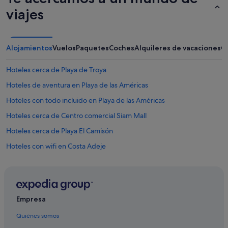
viajes
Alojamientos
Vuelos
Paquetes
Coches
Alquileres de vacaciones
O
Hoteles cerca de Playa de Troya
Hoteles de aventura en Playa de las Américas
Hoteles con todo incluido en Playa de las Américas
Hoteles cerca de Centro comercial Siam Mall
Hoteles cerca de Playa El Camisón
Hoteles con wifi en Costa Adeje
Meeting Point hoteles en Los Cristianos
Marriott Hotels & Resorts en Costa Adeje
Meeting Point hoteles en Costa Adeje
Empresa
Marriott Hotels & Resorts en Playa de las Américas
Quiénes somos
Diamond Resorts en Costa Adeje